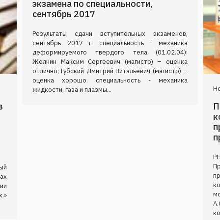
экзамена по специальности,
сентябрь 2017
Результаты сдачи вступительных экзаменов,
сентябрь 2017 г. специальность - механика
деформируемого твердого тела (01.02.04):
Желнин Максим Сергеевич (магистр) – оценка
отлично; Губский Дмитрий Витальевич (магистр) –
оценка хорошо. специальность - механика
Но
жидкости, газа и плазмы...
в
П
к
п
п
Р
П
ый
п
ах
к
ии
м
.»
А
ко