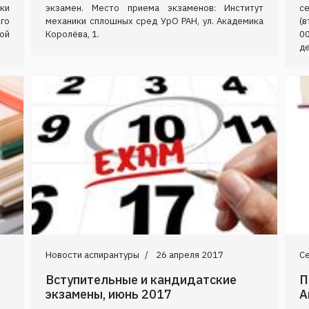
ки
экзамен. Место приема экзаменов: Институт
се
го
механики сплошных сред УрО РАН, ул. Академика
(в
ой
Королёва, 1.
0
де
Новости аспирантуры
26 апреля 2017
С
Вступительные и кандидатские
П
экзамены, июнь 2017
А