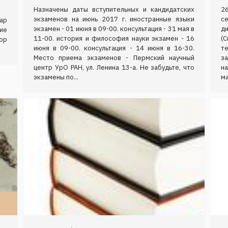
Назначены даты вступительных и кандидатских
2
экзаменов на июнь 2017 г. иностранные языки
с
нар
экзамен - 01 июня в 09-00. консультация - 31 мая в
д
ие
11-00. история и философия науки экзамен - 16
(С
ор
июня в 09-00. консультация - 14 июня в 16-30.
т
Место приема экзаменов - Пермский научный
за
центр УрО РАН, ул. Ленина 13-а. Не забудьте, что
н
экзамены по...
ма