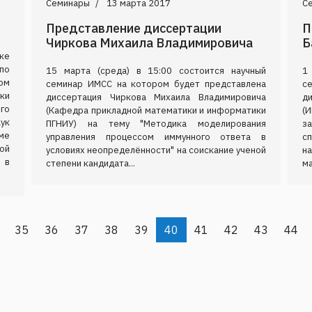
Семинары
13 марта 2017
С
Представление диссертации
П
Чиркова Михаила Владимировича
Б
ке
по
15 марта (среда) в 15:00 состоится научный
1
ом
семинар ИМСС на котором будет представлена
с
ки
диссертация Чиркова Михаила Владимировича
д
го
(Кафедра прикладной математики и информатики
(
ук
ПГНИУ) на тему "Методика моделирования
з
ме
управления процессом иммунного ответа в
с
ой
условиях неопределённости" на соискание ученой
н
 в
степени кандидата...
ма
35
36
37
38
39
40
41
42
43
44