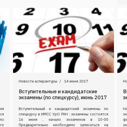
Новости аспирантуры
14 июня 2017
Н
Вступительные и кандидатские
В
экзамены (по спецкурсу), июнь 2017
э
ля
Вступительный и кандидатский экзамены по
Н
тся
спецкурсу в ИМСС УрО РАН : экзамены состоятся
э
по
16 июня , начало экзаменов в 10-00
ф
го
Предварительно необходимо записаться на
э