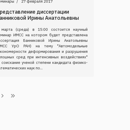
еминары
27 февраля 2017
редставление диссертации
анниковой Ирины Анатольевны
 марта (среда) в 15:00 состоится научный
еминар ИМСС на котором будет представлена
иссертация Банниковой Ирины Анатольевны
ИМСС УрО РАН) на тему "Автомодельные
акономерности деформирования и разрушения
плошных сред при интенсивных воздействиях"
а соискание ученой степени кандидата физико-
тематических наук по...