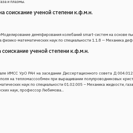
газа и плазмы.
 соискание ученой степени к.ф.м.н.
Моделирование демпфирования колебаний smart-систем на основе пь
а физико-математических наук по специальности 1.1.8 — Механика де
соискание ученой степени к.ф.м.н.
але ИМСС УрО РАН на заседании Диссертационного совета Д 004.012
 поля на тепломассообмен при выращивании полупроводниковых крист
атических наук по специальности 01.02.005 – Механика жидкости, газ
ских наук, профессор Любимова...