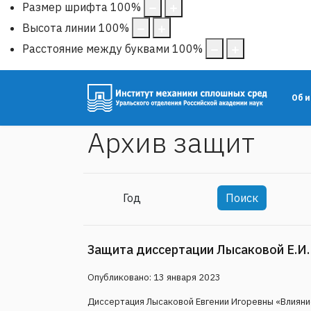
Размер шрифта
100
%
Высота линии
100
%
Расстояние между буквами
100
%
Об 
Архив защит
Фильтры
Год
Поиск
Месяц
Кол-во строк:
Защита диссертации Лысаковой Е.И. н
Опубликовано: 13 января 2023
Диссертация Лысаковой Евгении Игоревны «Влияни