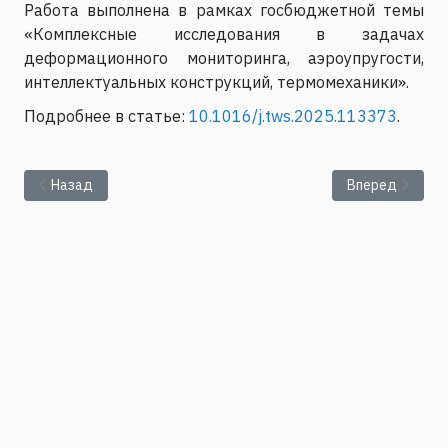
Работа выполнена в рамках госбюджетной темы
«Комплексные исследования в задачах
деформационного мониторинга, аэроупругости,
интеллектуальных конструкций, термомеханики».
Подробнее в статье:
10.1016/j.tws.2025.113373
.
Предыдущий: Подведены итоги конкурcа РНФ
Следующий: По
Назад
Вперед