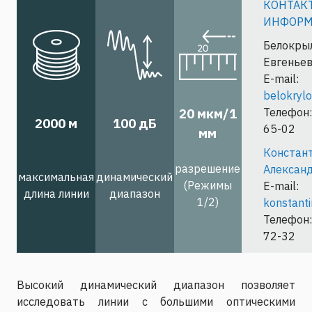
КОНТАК
ИНФОРМ
Белокр
Евгенье
E-mail:
belokryl
20 мкм/1
Телефон:
2000 м
100 дБ
65-02
мм
Конста
разрешение
Алексан
максимальная
динамический
(Режимы
E-mail:
длина линии
диапазон
1/2)
konstant
Телефон:
72-32
Высокий динамический диапазон позволяет
исследовать линии с большими оптическими