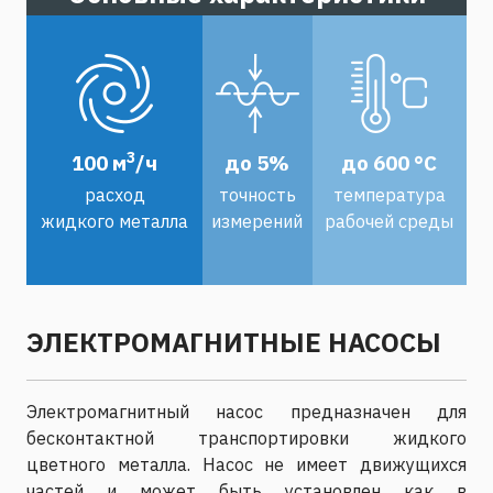
3
100 м
/ч
до 5%
до 600 °С
расход
точность
температура
жидкого металла
измерений
рабочей среды
ЭЛЕКТРОМАГНИТНЫЕ НАСОСЫ
Электромагнитный насос предназначен для
бесконтактной транспортировки жидкого
цветного металла. Насос не имеет движущихся
частей и может быть установлен как в