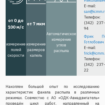
Николаеви
E-mail:
san@icmm.r
Телефон:
от 0 до
(342) 237-
от 7 мкм
100 м/с
94
Автоматическое
Фрик П
измерение
Готлобович
измерение
измерение
углов
E-mail:
полей
размеров
распыла
frick@icmm.
скорости
капель
Телефон:
(342) 237-
22
Накоплен большой опыт по исследованию
характеристик факела распыла в различных
режимах. Совместно с АО «ОДК-Авиадвигатель»
проведён цикл работ, направленный на