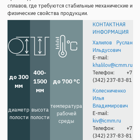
сплавов, где требуются стабильные механические и
физические свойства продукции.
КОНТАКТНАЯ
ИНФОРМАЦИЯ
Халилов Руслан
Ильдусович
E-mail:
khalilov@icmm.ru
400-
Телефон: +7
до 300
(342) 237-83-81
1500
до 700 °С
мм
мм
Колесниченко
Илья
Владимирович
температура
диаметр
высота
E-mail:
рабочей
полости
полости
kiv@icmm.ru
среды
Телефон: +7
(342) 237-83-81