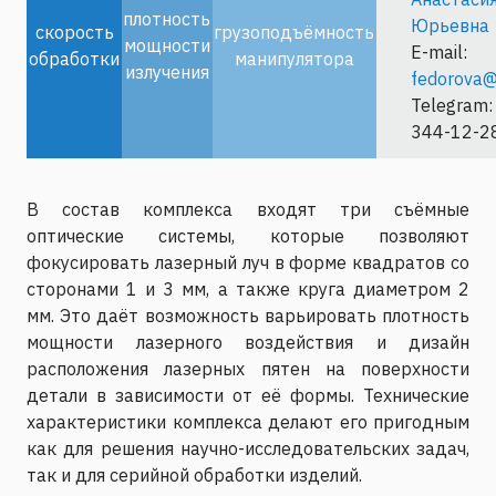
плотность
Юрьевна
скорость
грузоподъёмность
мощности
E-mail:
обработки
манипулятора
излучения
fedorova@
Telegram:
344-12-2
В состав комплекса входят три съёмные
оптические системы, которые позволяют
фокусировать лазерный луч в форме квадратов со
сторонами 1 и 3 мм, а также круга диаметром 2
мм. Это даёт возможность варьировать плотность
мощности лазерного воздействия и дизайн
расположения лазерных пятен на поверхности
детали в зависимости от её формы. Технические
характеристики комплекса делают его пригодным
как для решения научно-исследовательских задач,
так и для серийной обработки изделий.