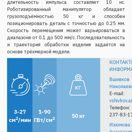
длительность импульса составляет 10 нс.
Роботизированный манипулятор обладает
грузоподъёмностью 50 кг и способен
позиционировать деталь с точностью до 0.25 мм.
Скорость перемещения может варьироваться в
диапазоне от 0.1 до 500 мм/с. Последовательность
и траектория обработки изделия задаётся на
основе трёхмерной модели.
КОНТАКТ
ИНФОРМ
Вшивков 
Николаев
E-mail:
vshivkov.
Телефон: 
3-27
1-90
237-83-1
50 кг
2
2
cм
/мин
ГВт/см
Изюмова
Анастаси