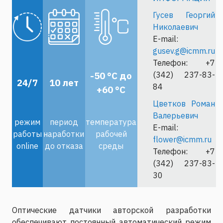
Гусев Георгий
Николаевич
E-mail:
gusev.g@icmm.ru
Телефон: +7
-50
°С до
(342) 237-83-
24/7
10 лет
84
+60
°С
Цветков Роман
Валерьевич
режим
период
температура
E-mail:
работы
наработки
рабочей
flower@icmm.ru
online
до отказа
среды
Телефон: +7
(342) 237-83-
30
Оптические датчики авторской разработки
обеспечивают постоянный автоматический режим