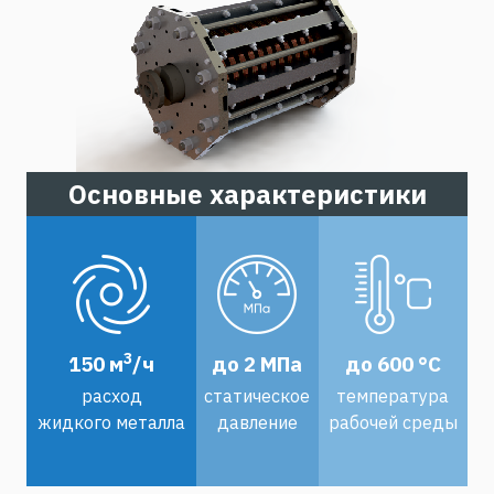
Основные характеристики
3
150 м
/ч
до 2 МПа
до 600 °С
расход
статическое
температура
жидкого металла
давление
рабочей среды