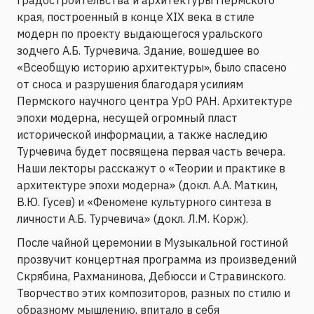
края, построенный в конце XIX века в стиле
модерн по проекту выдающегося уральского
зодчего А.Б. Турчевича. Здание, вошедшее во
«Всеобщую историю архитектуры», было спасено
от сноса и разрушения благодаря усилиям
Пермского научного центра УрО РАН. Архитектуре
эпохи модерна, несущей огромный пласт
исторической информации, а также наследию
Турчевича будет посвящена первая часть вечера.
Наши лекторы расскажут о «Теории и практике в
архитектуре эпохи модерна» (докл. А.А. Маткин,
В.Ю. Гусев) и «Феномене культурного синтеза в
личности А.Б. Турчевича» (докл. Л.М. Корж).
После чайной церемонии в Музыкальной гостиной
прозвучит концертная программа из произведений
Скрябина, Рахманинова, Дебюсси и Стравинского.
Творчество этих композиторов, разных по стилю и
образному мышлению, впитало в себя