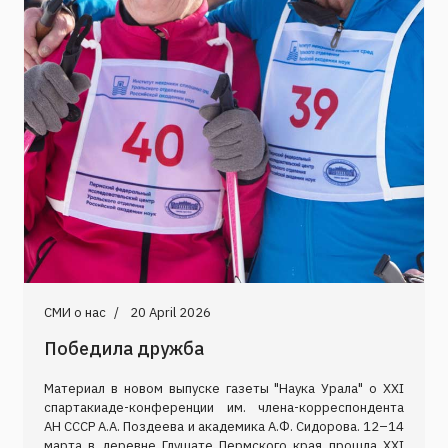
СМИ о нас
20 April 2026
Победила дружба
Материал в новом выпуске газеты "Наука Урала" о XXI
спартакиаде-конференции им. члена-корреспондента
АН СССР А.А. Поздеева и академика А.Ф. Сидорова. 12–14
марта в деревне Глушате Пермского края прошла XXI