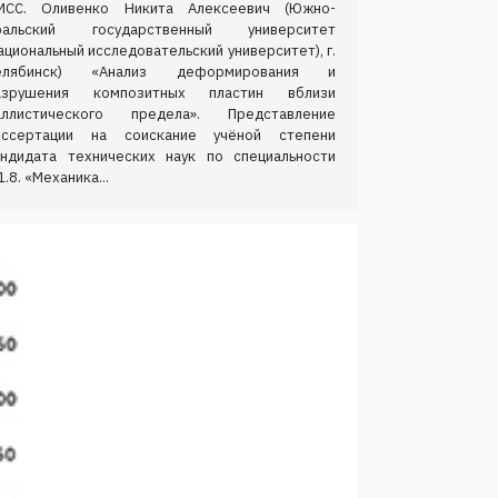
МСС. Оливенко Никита Алексеевич (Южно-
ральский государственный университет
ациональный исследовательский университет), г.
елябинск) «Анализ деформирования и
азрушения композитных пластин вблизи
аллистического предела». Представление
иссертации на соискание учёной степени
андидата технических наук по специальности
1.8. «Механика...