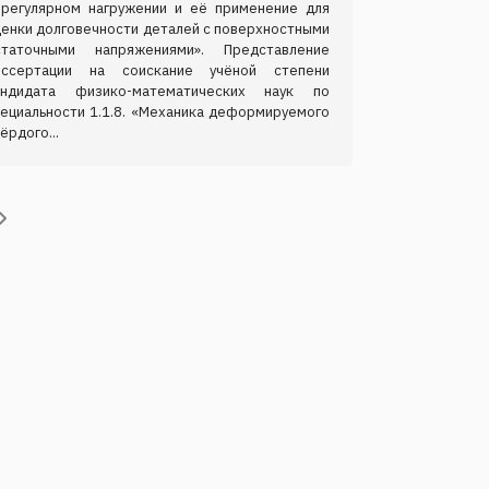
ерегулярном нагружении и её применение для
ценки долговечности деталей с поверхностными
статочными напряжениями». Представление
иссертации на соискание учёной степени
андидата физико-математических наук по
пециальности 1.1.8. «Механика деформируемого
ёрдого...