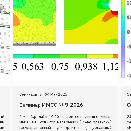
Семинары
04 May 2026
С
Семинар ИМСС № 9-2026
С
ый
6 мая (среда) в 14:00 состоится научный семинар
2
ич
ИМСС. Лешков Егор Валерьевич (Южно-Уральский
с
или
государственный университет (национальный
«