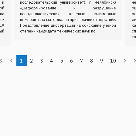
 и
исследовательский университет), г. Челябинск)
н
ой
«Деформирование и разрушение
о
на
псевдопластических тканевых полимерных
о
о-
композитных материалов при наличии отверстий».
д
.9
Представление диссертации на соискание учёной
к
ый
степени кандидата технических наук по...
с
тв
1
2
3
4
5
6
7
8
9
10