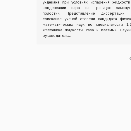
ундекана при условиях испарения жидкости
конденсации пара на границах замкнут
полости». Представление диссертации 
соискание учёной степени кандидата физик
математических наук по специальности 1.1
«Механика жидкости, газа и плазмы». Научн
руководитель:...