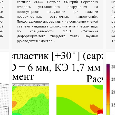
ие
семинар ИМСС. Петухов Дмитрий Сергеевич
И
 и
«Модель усталостного разрушения на
У
ых
нерегулярном нагружении при наличии
(н
на
поверхностных остаточных напряжений».
Ч
о-
Представление диссертации на соискание учёной
р
.9
степени кандидата физико-математических наук
б
ый
по специальности 1.1.8. «Механика
д
их
деформируемого твёрдого тела». Научный
к
руководитель: доктор...
1.