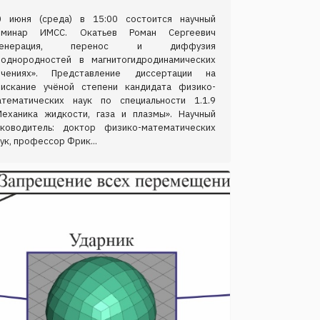
0 июня (среда) в 15:00 состоится научный
еминар ИМСС. Окатьев Роман Сергеевич
Генерация, перенос и диффузия
еоднородностей в магнитогидродинамических
ечениях». Представление диссертации на
оискание учёной степени кандидата физико-
атематических наук по специальности 1.1.9
Механика жидкости, газа и плазмы». Научный
уководитель: доктор физико-математических
ук, профессор Фрик...