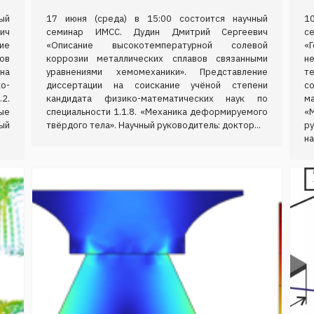
ый
17 июня (среда) в 15:00 состоится научный
1
ич
семинар ИМСС. Дудин Дмитрий Сергеевич
с
ие
«Описание высокотемпературной солевой
«
ов
коррозии металлических сплавов связанными
н
 на
уравнениями хемомеханики». Представление
т
о-
диссертации на соискание учёной степени
с
2.
кандидата физико-математических наук по
м
ые
специальности 1.1.8. «Механика деформируемого
«
ый
твёрдого тела». Научный руководитель: доктор...
р
на