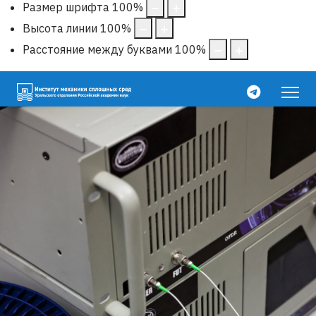
Размер шрифта
100
%
Высота линии
100
%
Расстояние между буквами
100
%