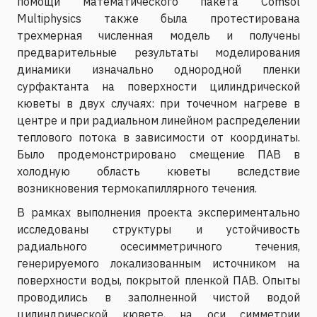
помощи математического пакета Comsol
Multiphysics также была протестирована
трехмерная численная модель и получены
предварительные результаты моделирования
динамики изначально однородной пленки
сурфактанта на поверхности цилиндрической
кюветы в двух случаях: при точечном нагреве в
центре и при радиальном линейном распределении
теплового потока в зависимости от координаты.
Было продемонстрировано смещение ПАВ в
холодную область кюветы вследствие
возникновения термокапиллярного течения.
В рамках выполнения проекта экспериментально
исследованы структуры и устойчивость
радиального осесимметричного течения,
генерируемого локализованным источником на
поверхности воды, покрытой пленкой ПАВ. Опыты
проводились в заполненной чистой водой
цилиндрической кювете, на оси симметрии