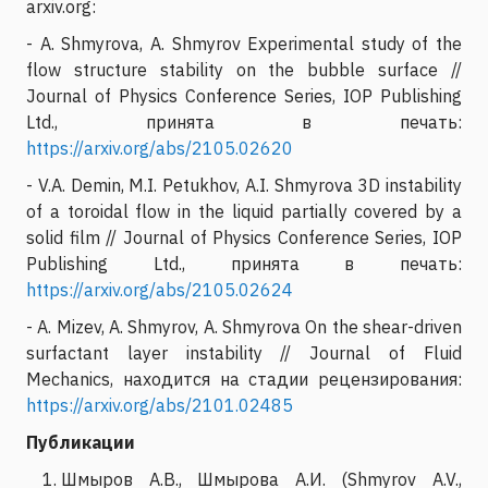
arxiv.org:
- A. Shmyrova, A. Shmyrov Experimental study of the
flow structure stability on the bubble surface //
Journal of Physics Conference Series, IOP Publishing
Ltd., принята в печать:
https://arxiv.org/abs/2105.02620
- V.A. Demin, M.I. Petukhov, A.I. Shmyrova 3D instability
of a toroidal flow in the liquid partially covered by a
solid film // Journal of Physics Conference Series, IOP
Publishing Ltd., принята в печать:
https://arxiv.org/abs/2105.02624
- A. Mizev, A. Shmyrov, A. Shmyrova On the shear-driven
surfactant layer instability // Journal of Fluid
Mechanics, находится на стадии рецензирования:
https://arxiv.org/abs/2101.02485
Публикации
Шмыров А.В., Шмырова А.И. (Shmyrov A.V.,