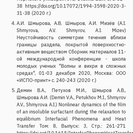
38 https://doi.org/10.17072/1994-3598-2020-3-
31-38 (2020 г.)
А.И. Шмырова, А.В. Шмыров, А.И. Мизёв (A.I.
Shmyrova, A.V. Shmyrov, A.I. Mizev)
Неустойчивость симметрии течения вблизи
границы раздела, покрытой поверхностно-
активным веществом Сборник материалов 11-
ой международной конференции - школа
молодых ученых "Волны и вихри в сложных
средах", 01-03 декабря 2020, Москва: ООО
«ИСПО-принт» с. 240-243 (2020 г.)
Демин В.А., Петухов М.И., Шмыров А.В.,
Шмырова А.И. (Demin V.A., Petukhov M.I., Shmyrov
A.V., Shmyrova A.I.) Nonlinear dynamics of the film
of an insoluble surfactant during the relaxation to
equilibrium Interfacial Phenomena and Heat
Transfer Том: 8, Выпуск: 3, Стр.: 261-271
https://doi.org/10.1615/InterfacPhenomHeatTransf