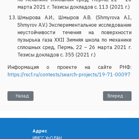
марта 2021 г. Тезисы докладов с. 113 (2021 г.)
Шмырова А.И., Шмыров А.В. (Shmyrova A.I.,
Shmyrov A.V.) Экспериментальное исследование
неустойчивости течения на поверхности
пузырька газа XХII Зимняя школа по механике
сплошных сред, Пермь, 22 – 26 марта 2021 г.
Тезисы докладов с. 355 (2021 г.)
Информация о проекте на сайте РНФ:
https://rscf.ru/contests/search-projects/19-71-00097
Предыдущий: Анализ механизмов нерегулярного поведения 
Следующий: MГ
Назад
Вперед
Адрес
ИМСС УрО РАН