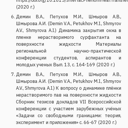
(2020 г.)
Демин В.А., Петухов М.И., Шмыров А.В.,
Шмырова А.И. (Demin V.A., Petukhov M.I., Shmyrov
A.V., Shmyrova A.I.) Динамика закрытия окна в
пленке нерастворимого сурфактанта на
поверхности жидкости Материалы
региональной научно-практической
конференции студентов, аспирантов и
молодых ученых Вып. 13, с. 164-169 (2020 г.)
Демин В.А., Петухов М.И., Шмыров А.В.,
Шмырова А.И. (Demin V.A., Petukhov M.I., Shmyrov
A.V., Shmyrova A.I.) К вопросу о динамике плёнки
нерастворимого пав на поверхности жидкости
Сборник тезисов докладов VII Всероссийской
конференции с участием зарубежных учёных
«Задачи со свободными границами: теория,
эксперимент и приложения» с. 66-67 (2020 г.)