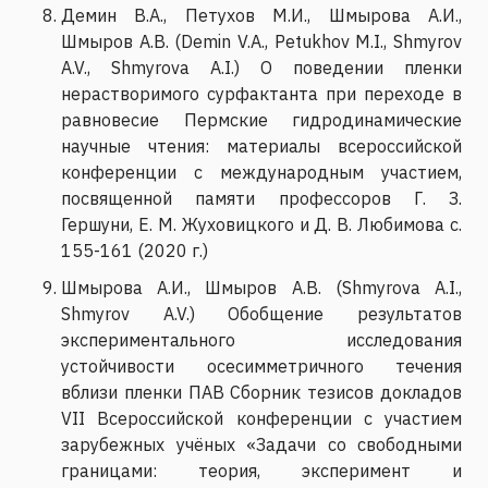
Демин В.А., Петухов М.И., Шмырова А.И.,
Шмыров А.В. (Demin V.A., Petukhov M.I., Shmyrov
A.V., Shmyrova A.I.) О поведении пленки
нерастворимого сурфактанта при переходе в
равновесие Пермские гидродинамические
научные чтения: материалы всероссийской
конференции с международным участием,
посвященной памяти профессоров Г. З.
Гершуни, Е. М. Жуховицкого и Д. В. Любимова с.
155-161 (2020 г.)
Шмырова А.И., Шмыров А.В. (Shmyrova A.I.,
Shmyrov A.V.) Обобщение результатов
экспериментального исследования
устойчивости осесимметричного течения
вблизи пленки ПАВ Сборник тезисов докладов
VII Всероссийской конференции с участием
зарубежных учёных «Задачи со свободными
границами: теория, эксперимент и