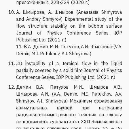
приложения» с. 228-229 (2020 г.)
А. Шмырова, А. Шмыров (Anastasia Shmyrova
and Andrey Shmyrov) Experimental study of the
flow structure stability on the bubble surface
Journal of Physics Conference Series, IOP
Publishing Ltd. (2021 г.)
11. В.А. Демин, М.И. Петухов, А.И. Шмырова (V.A.
Demin, M.I. Petukhov, A.I. Shmyrova)
3D instability of a toroidal flow in the liquid
partially covered by a solid film Journal of Physics
Conference Series, IOP Publishing Ltd. (2021 г.)
Демин В.А., Петухов М.И., Шмыров А.В.,
Шмырова А.И. (V.A. Demin, M.I. Petukhov, A.V.
Shmyrov, A.I. Shmyrova) Механизм образования
азимутальных вихрей при натекании
радиально-симметричного течения на пленку
неподвижного сурфактанта XХII Зимняя школа
по механике сплошных сред, Пермь, 22 – 26