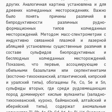
других. Аналогичная картина установлена и для
древних колчеданных месторождениях. Важно
было понять причины различий в
бипродуктивности различных рудно-
формационных типов колчеданных
месторождений. Методом масс-спектрометрии с
индуктивно связанной плазмой и лазерной
абляцией установлены существенные различия в
составе сульфидов биопродуктивных и
бесплодных колчеданных месторождений.
Показано, что первые, ассоциирующие с
обильными базальтами или серпентинитами
(восточно-тихоокеанский, атлантический, кипрский
и уралский типы), обогащены Fe, Co, Se и Sn,
сульфиды вторых, где среди рудовмещающих
пород доминируют кислые вулканиты (западно-
тихоокеанский, куроко, баймакский, алтайский и
иберийский типы), содержат аномальные