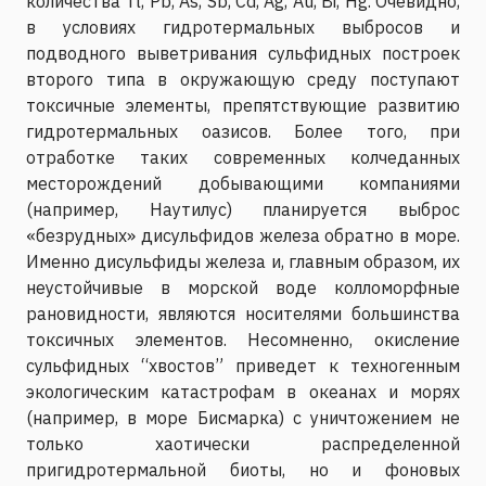
количества Tl, Pb, As, Sb, Cd, Ag, Au, Bi, Hg. Очевидно,
в условиях гидротермальных выбросов и
подводного выветривания сульфидных построек
второго типа в окружающую среду поступают
токсичные элементы, препятствующие развитию
гидротермальных оазисов. Более того, при
отработке таких современных колчеданных
месторождений добывающими компаниями
(например, Наутилус) планируется выброс
«безрудных» дисульфидов железа обратно в море.
Именно дисульфиды железа и, главным образом, их
неустойчивые в морской воде колломорфные
рановидности, являются носителями большинства
токсичных элементов. Несомненно, окисление
сульфидных “хвостов” приведет к техногенным
экологическим катастрофам в океанах и морях
(например, в море Бисмарка) с уничтожением не
только хаотически распределенной
пригидротермальной биоты, но и фоновых