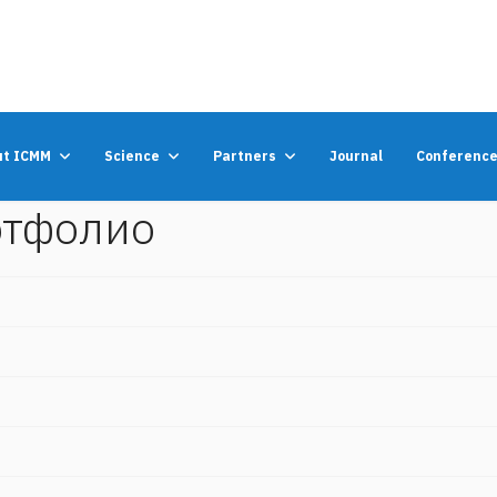
ut ICMM
Science
Partners
Journal
Conferenc
ртфолио